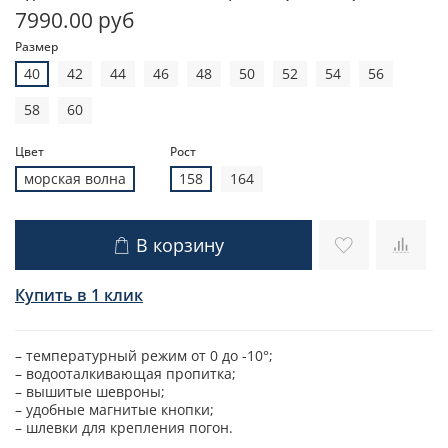
7990.00 руб
Размер
40
42
44
46
48
50
52
54
56
58
60
Цвет
Рост
морская волна
158
164
В корзину
Купить в 1 клик
– температурный режим от 0 до -10°;
– водооталкивающая пропитка;
– вышитые шевроны;
– удобные магнитые кнопки;
– шлевки для крепления погон.