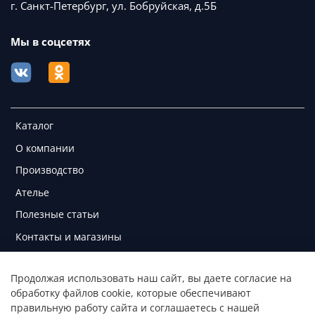
г. Санкт-Петербург, ул. Бобруйская, д.5Б
Мы в соцсетях
Каталог
О компании
Производство
Ателье
Полезные статьи
Контакты и магазины
Клиентам
Продолжая использовать наш сайт, вы даете согласие на
обработку файлов cookie, которые обеспечивают
правильную работу сайта и соглашаетесь с нашей
Услуги