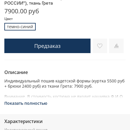
РОССИИ"), ткань Грета
7900.00 руб
Цвет
темно-синий
Предзаказ
Описание
Индивидуальный пошив кадетской формы (куртка 5500 руб
+ брюки 2400 руб) из ткани Грета: 7900 руб.
Внимание. В стоимость костюма не входит нашивка Ф.И.О
и нашивки правого рукава.
Показать полностью
КУРТКА УКОРОЧЕННАЯ
– центральная застежка на молнию
Характеристики
– два накладных кармана с клапанами
– нижние карманы с застежкой молния
Индивидуальный пошив