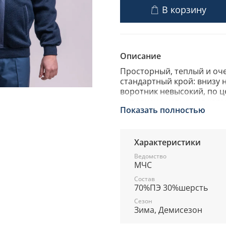
В корзину
Описание
Просторный, теплый и оч
стандартный крой: внизу н
воротник невысокий, по 
дополнена четырьмя карма
Показать полностью
нагрудных для документов
состоит из шерсти (30%) и
Характеристики
Ведомство
МЧС
Состав
70%ПЭ 30%шерсть
Сезон
Зима, Демисезон