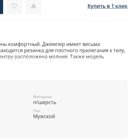
Купить в 1 клик
ень комфортный. Джемпер имеет весьма
аходится резинка для плотного прилегания к телу,
центру расположена молния. Также модель
нами: два боковых прорезных для рук и два
, смартфона или других небольших вещей. Ткань
 полиэстера (70%).
Материал
п/шерсть
Пол
Мужской